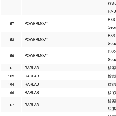
權金鑰
RMS
PSS
157
POWERMOAT
Secu
PSS
158
POWERMOAT
Secu
PSS
159
POWERMOAT
Secu
161
RARLAB
檔案壓
163
RARLAB
檔案壓
164
RARLAB
檔案壓
166
RARLAB
檔案
檔案
167
RARLAB
級服