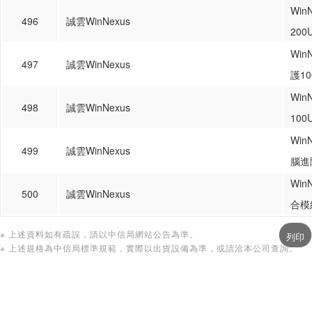
Wi
496
誠雲WinNexus
200
Wi
497
誠雲WinNexus
護10
Wi
498
誠雲WinNexus
100
Wi
499
誠雲WinNexus
腦進
Wi
500
誠雲WinNexus
合模
※ 上述資料如有疏誤，請以中信局網站公告為準。
※ 上述規格為中信局標準規範，實際以出貨設備為準，或請洽本公司查詢。