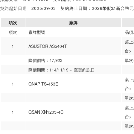
契約起始日期：2025/09/03
契約終止日期：2026/08/31
幣別：新台幣元
項次
廠牌
項次
廠牌型號
品項
桌上
1
ASUSTOR AS5404T
台>
降價價格：47,923
單次
降價期間：114/11/19－ 至契約訖日
桌上
1
QNAP TS-453E
台>
單次
桌上
1
QSAN XN1205-4C
台>
單次