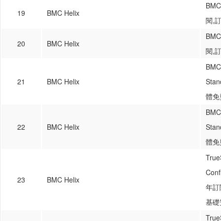
BMC
19
BMC Helix
閱,
BMC
20
BMC Helix
閱,
BMC 
21
BMC Helix
Sta
體免
BMC 
22
BMC Helix
Sta
體免
True
Conf
23
BMC Helix
年訂
基礎
True