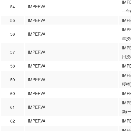
IM
54
IMPERVA
一年
55
IMPERVA
IM
IM
56
IMPERVA
年授
IM
57
IMPERVA
用授
58
IMPERVA
IM
IM
59
IMPERVA
授權
60
IMPERVA
IMP
IMP
61
IMPERVA
新(
62
IMPERVA
IM
IM