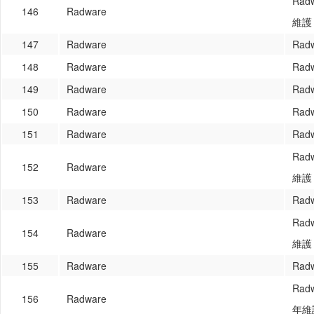
Rad
146
Radware
維護
147
Radware
Rad
148
Radware
Rad
149
Radware
Rad
150
Radware
Rad
151
Radware
Rad
Rad
152
Radware
維護
153
Radware
Rad
Rad
154
Radware
維護
155
Radware
Rad
Rad
156
Radware
年維