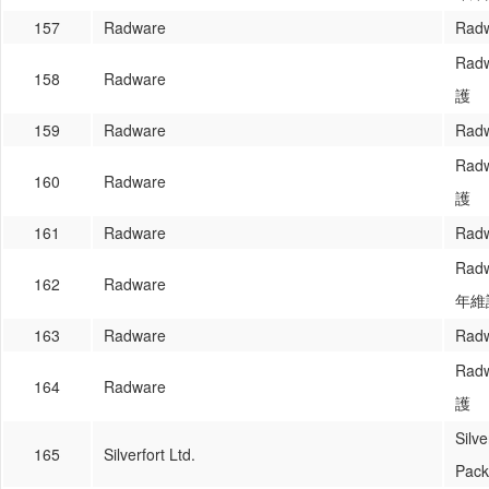
157
Radware
Rad
Rad
158
Radware
護
159
Radware
Rad
Rad
160
Radware
護
161
Radware
Rad
Rad
162
Radware
年維
163
Radware
Rad
Rad
164
Radware
護
Silv
165
Silverfort Ltd.
Pac