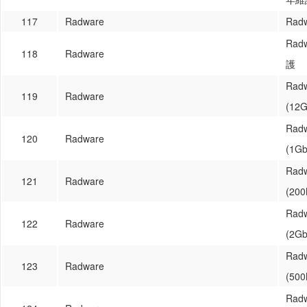
117
Radware
Rad
Rad
118
Radware
護
Ra
119
Radware
(12G
Ra
120
Radware
(1Gb
Ra
121
Radware
(200
Ra
122
Radware
(2Gb
Ra
123
Radware
(500
Ra