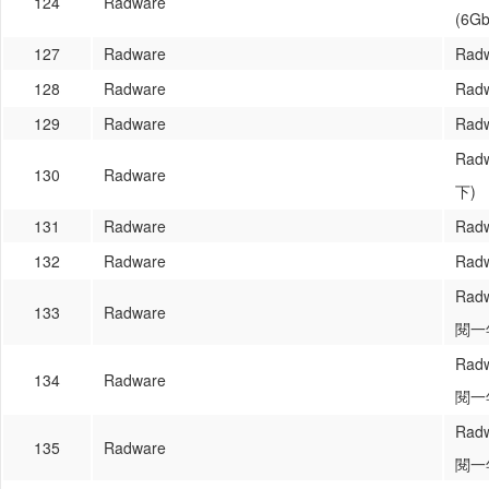
124
Radware
(6Gb
127
Radware
Rad
128
Radware
Rad
129
Radware
Rad
Rad
130
Radware
下)
131
Radware
Rad
132
Radware
Rad
Ra
133
Radware
閱一年
Ra
134
Radware
閱一年
Ra
135
Radware
閱一年