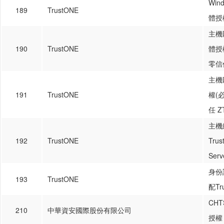
Wi
189
TrustONE
體授權
主機匿
190
TrustONE
體授權
零信任
主機
191
TrustONE
權(必
任 ZT
主機
192
TrustONE
Tru
Serv
身份
193
TrustONE
配Tru
CH
210
中華資安國際股份有限公司
授權