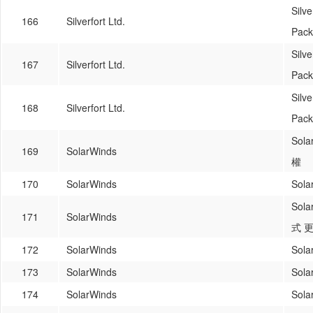
Silv
166
Silverfort Ltd.
Pac
Silv
167
Silverfort Ltd.
Pac
Silv
168
Silverfort Ltd.
Pac
So
169
SolarWinds
權
170
SolarWinds
Sol
Sol
171
SolarWinds
式 
172
SolarWinds
Sol
173
SolarWinds
So
174
SolarWinds
So