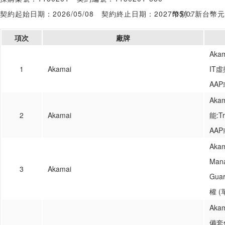
契約起始日期：2026/05/08
契約終止日期：2027/05/07
幣別：新台幣元
項次
廠牌
Akam
1
Akamai
IT
AAP
Akam
2
Akamai
能:T
AAP
Akam
Ma
3
Akamai
Gua
權 (
Aka
備套