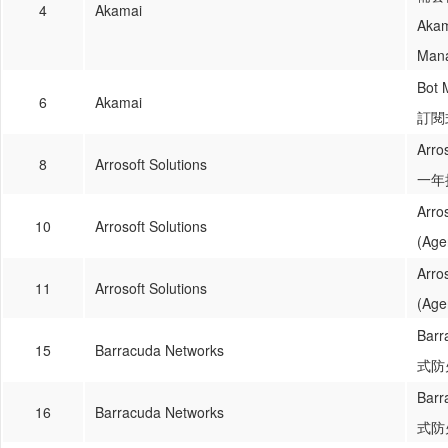
4
Akamai
Akam
Ma
Bot
6
Akamai
訂閱
Arr
8
Arrosoft Solutions
一年
Arr
10
Arrosoft Solutions
(Ag
Arr
11
Arrosoft Solutions
(Ag
Barr
15
Barracuda Networks
式防火
Barr
16
Barracuda Networks
式防火