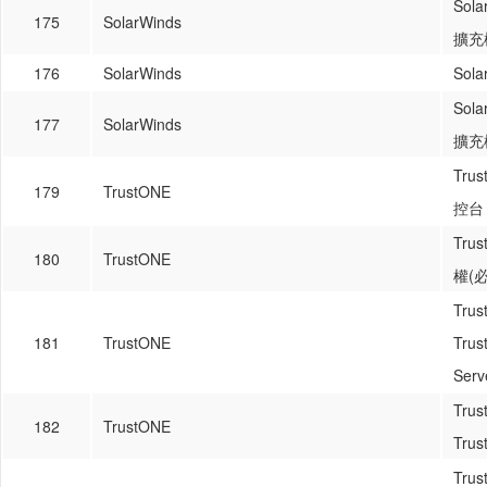
So
175
SolarWinds
擴充
176
SolarWinds
So
So
177
SolarWinds
擴充
Tru
179
TrustONE
控台
Tr
180
TrustONE
權(必
Tr
181
TrustONE
Tru
Serv
Tr
182
TrustONE
Trus
Tr