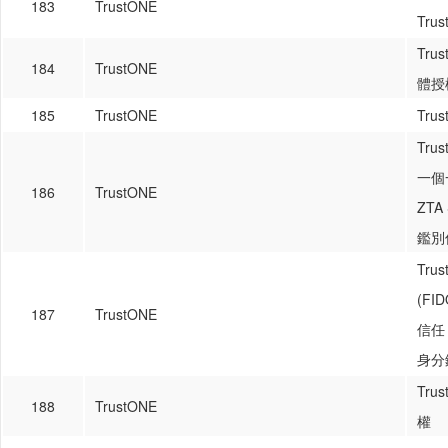
183
TrustONE
Trus
Tr
184
TrustONE
體授權
185
TrustONE
Tr
Tru
一個
186
TrustONE
ZTA
鑑別
Tr
(F
187
TrustONE
信任 
身分
Tru
188
TrustONE
權