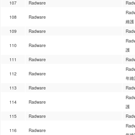
107
Radware
Rad
Rad
108
Radware
維護
109
Radware
Rad
Rad
110
Radware
護
111
Radware
Rad
Rad
112
Radware
年維
113
Radware
Rad
Rad
114
Radware
護
115
Radware
Rad
Rad
116
Radware
年維