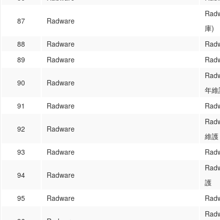
Rad
87
Radware
庫)
88
Radware
Ra
89
Radware
Rad
Rad
90
Radware
年維
91
Radware
Rad
Rad
92
Radware
維護
93
Radware
Rad
Rad
94
Radware
護
95
Radware
Rad
Rad