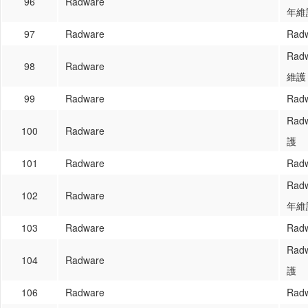
96
Radware
年維
97
Radware
Rad
Rad
98
Radware
維護
99
Radware
Rad
Rad
100
Radware
護
101
Radware
Rad
Rad
102
Radware
年維
103
Radware
Rad
Rad
104
Radware
護
106
Radware
Ra